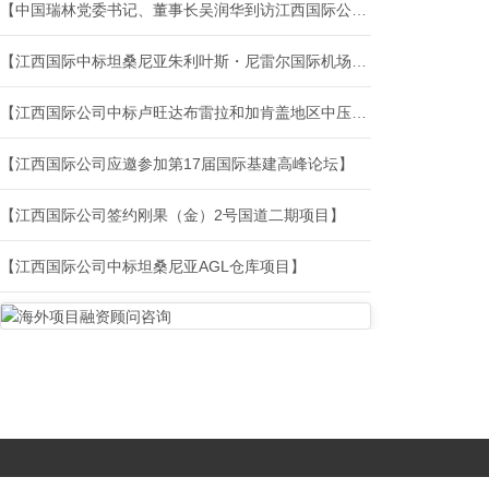
【中国瑞林党委书记、董事长吴润华到访江西国际公司】
【江西国际中标坦桑尼亚朱利叶斯・尼雷尔国际机场飞机维修机库建设项目】
【江西国际公司中标卢旺达布雷拉和加肯盖地区中压配网项目】
【江西国际公司应邀参加第17届国际基建高峰论坛】
【江西国际公司签约刚果（金）2号国道二期项目】
【江西国际公司中标坦桑尼亚AGL仓库项目】