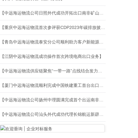
【中远海运物流公司日照外代成功开拓出口南非矿山车代理业务】
【重庆中远海运物流首次参评获CDP2023年碳排放披露B等评级】
【青岛中远海运物流泰安分公司顺利助力客户新能源汽车出口至波斯湾】
【江阴中远海运物流成功操作首次跨境电商出口业务】
【中远海运物流供应链聚焦“一带一路”点线结合发力响应客户需求】
【厦门中远海运物流顺利完成中国铁建重工首台出口发运意大利盾构机任务】
【中远海运物流公司扬州中理圆满完成首个出运南非风电整套项目理货监装业务】
【中远海运物流公司汕头外代成功代理长锦航运新辟东南亚线首航任务】