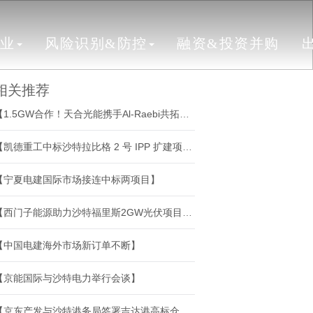
行业
风险识别&防控
融资&投资并购
相关推荐
【1.5GW合作！天合光能携手Al-Raebi共拓中东光伏市场】
【凯德重工中标沙特拉比格 2 号 IPP 扩建项目辅助锅炉成套项目】
【宁夏电建国际市场接连中标两项目】
【西门子能源助力沙特福里斯2GW光伏项目建设】
【中国电建海外市场新订单不断】
【京能国际与沙特电力举行会谈】
【京东产发与沙特港务局签署吉达港高标仓项目协议 深化中东布局】