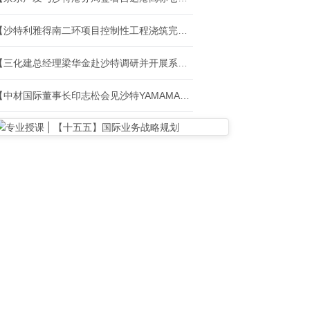
【沙特利雅得南二环项目控制性工程浇筑完成】
【三化建总经理梁华金赴沙特调研并开展系列商务活动】
【中材国际董事长印志松会见沙特YAMAMA集团CEO一行】