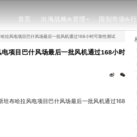
首页
出海战略&管理
国别市场&
哈拉风电项目巴什风场最后一批风机通过168小时可靠性测试
电项目巴什风场最后一批风机通过168小时
斯坦布哈拉风电项目巴什风场最后一批风机通过168