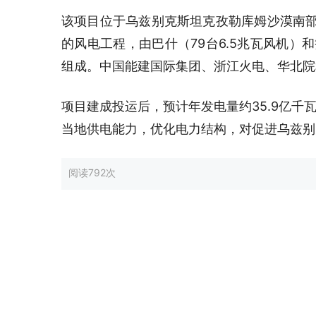
该项目位于乌兹别克斯坦克孜勒库姆沙漠南部
的风电工程，由巴什（79台6.5兆瓦风机）和
组成。中国能建国际集团、浙江火电、华北院
项目建成投运后，预计年发电量约35.9亿千
当地供电能力，优化电力结构，对促进乌兹别
阅读
792次