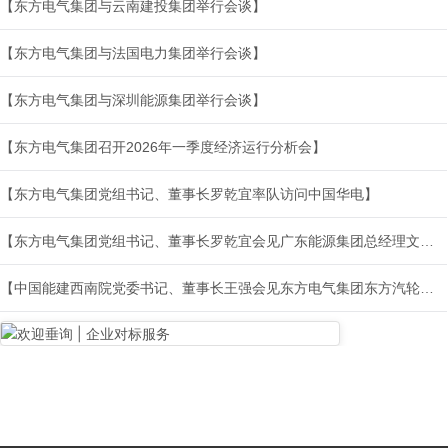
【东方电气集团与云南建投集团举行会谈】
【东方电气集团与法国电力集团举行会谈】
【东方电气集团与深圳能源集团举行会谈】
【东方电气集团召开2026年一季度经济运行分析会】
【东方电气集团党组书记、董事长罗乾宜率队访问中国华电】
【东方电气集团党组书记、董事长罗乾宜会见广东能源集团总经理文联合】
【中国能建西南院党委书记、董事长王强会见东方电气集团东方汽轮机有限公司党委书记、董事长陈仲明】