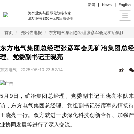
新闻
News
English
海外业务与国际化战略专家
Togg
成功服务300+优秀出海企业
navi
首页
走出去电报
东方电气集团总经理张彦军会见矿冶集团总经
东方电气集团总经理张彦军会见矿冶集团总经
理、党委副书记王晓亮
东方电气
2025-05-10 23:52:14
5月9日，矿冶集团总经理、党委副书记王晓亮率队来
访，东方电气集团总经理、党组副书记张彦军热情接待
王晓亮一行。双方就进一步深化科技创新合作、加强产
业协同发展等进行了深入交流。