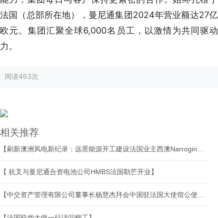
法国（总部所在地），曼尼通集团2024年营业额达27亿
欧元。集团汇聚全球6,000名员工，以激情为共同驱动
力。
阅读
463次
相关推荐
【刷新澳洲风电新纪录：远景能源开工建设法国业主西澳Narrogin项目、打造中国风电出海新标杆！】
【 杭叉与曼尼通合资电池公司HMBS法国勒芒开业】
【中交资产管理有限公司董事长杨慧杰拜会中国驻法国大使馆公使王东】
【法国驻华大使一行访问柳工】