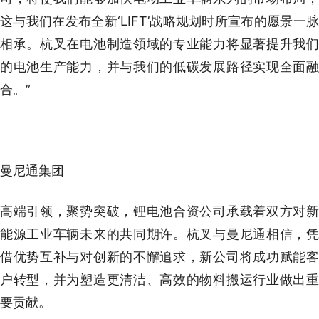
这与我们在发布全新‘LIFT’战略规划时所宣布的愿景一脉
相承。杭叉在电池制造领域的专业能力将显著提升我们
的电池生产能力，并与我们的低碳发展路径实现全面融
合。”
曼尼通集团
高端引领，聚势突破，锂电池合资公司承载着双方对新
能源工业车辆未来的共同期许。杭叉与曼尼通相信，凭
借优势互补与对创新的不懈追求，新公司将成功赋能客
户转型，并为塑造更清洁、高效的物料搬运行业做出重
要贡献。