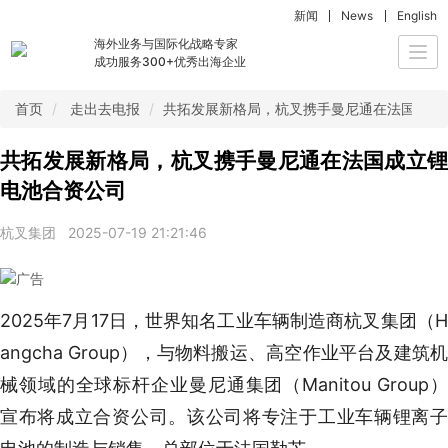
新闻
News
English
海外业务与国际化战略专家
Togg
成功服务300+优秀出海企业
navi
首页
走出去电报
共拓发展新格局，杭叉携手曼尼通在法国成立
共拓发展新格局，杭叉携手曼尼通在法国成立锂
电池合资公司
杭叉集团
2025-07-19 21:21:46
2025年7月17日，世界知名工业车辆制造商杭叉集团（H
angcha Group），与物料搬运、高空作业平台及建筑机
械领域的全球标杆企业曼尼通集团（Manitou Group）
宣布将成立合资公司。该公司将专注于工业车辆锂离子