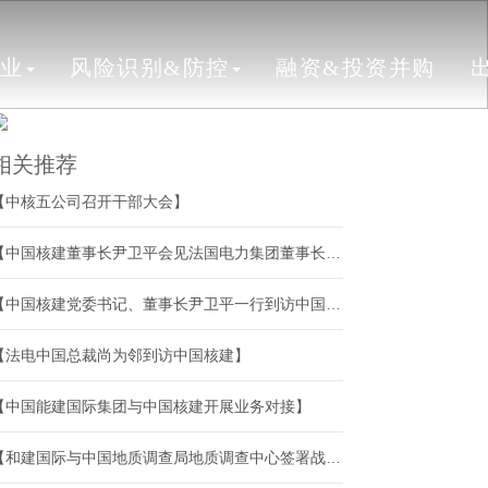
行业
风险识别&防控
融资&投资并购
相关推荐
【中核五公司召开干部大会】
【中国核建董事长尹卫平会见法国电力集团董事长兼首席执行官丰塔纳一行】
【中国核建党委书记、董事长尹卫平一行到访中国海诚】
【法电中国总裁尚为邻到访中国核建】
【中国能建国际集团与中国核建开展业务对接】
【和建国际与中国地质调查局地质调查中心签署战略合作协议】