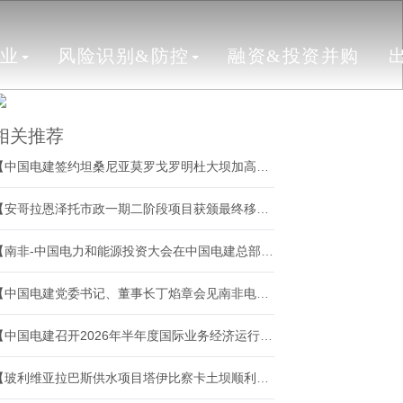
行业
风险识别&防控
融资&投资并购
相关推荐
【中国电建签约坦桑尼亚莫罗戈罗明杜大坝加高项目】
【安哥拉恩泽托市政一期二阶段项目获颁最终移交证书】
【南非-中国电力和能源投资大会在中国电建总部举行】
【中国电建党委书记、董事长丁焰章会见南非电力和能源部部长拉莫豪帕】
【中国电建召开2026年半年度国际业务经济运行分析会】
【玻利维亚拉巴斯供水项目塔伊比察卡土坝顺利完工】