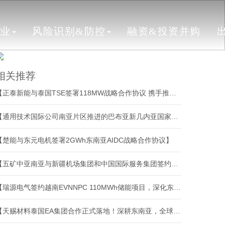
行业
风险识别&防控
融资&投资并购
相关推荐
【正泰新能与泰国TSE签署118MW战略合作协议 携手推进东南亚清洁能源转型】
【通用技术国际公司南亚片区推进的巴布亚新几内亚国家电信网络总承包项目正式签约】
【楚能与东元电机签署2GWh东南亚AIDC战略合作协议】
【五矿中亚南亚与新疆机场集团和中国国际服务集团签约战略合作框架协议】
【瑞源电气签约越南EVNNPC 110MWh储能项目，深化东南亚新能源布局】
【天赐材料泰国EA集团合作正式落地！深耕东南亚，全球布局再添新支点】