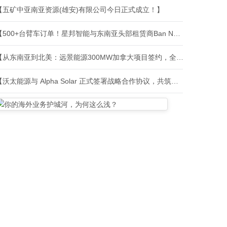
【五矿中亚南亚资源(雄安)有限公司今日正式成立！】
【500+台臂车订单！星邦智能与东南亚头部租赁商Ban Ngai战略合作再进阶】
【从东南亚到北美：远景能源300MW加拿大项目签约，全球储能版图持续扩张！】
【沃太能源与 Alpha Solar 正式签署战略合作协议，共筑东南亚能源生态】