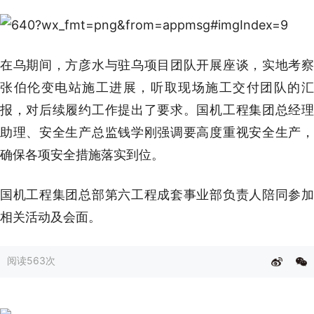
在乌期间，方彦水与驻乌项目团队开展座谈，实地考察
张伯伦变电站施工进展，听取现场施工交付团队的汇
报，对后续履约工作提出了要求。国机工程集团总经理
助理、安全生产总监钱学刚强调要高度重视安全生产，
确保各项安全措施落实到位。
国机工程集团总部第六工程成套事业部负责人陪同参加
相关活动及会面。
阅读
563次