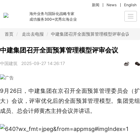
新闻
News
English
海外业务与国际化战略专家
Togg
成功服务300+优秀出海企业
navi
首页
走出去电报
中建集团召开全面预算管理模型评审会议
中建集团召开全面预算管理模型评审会议
中国建筑
2025-09-27 14:26:17
9月26日，中建集团在京召开全面预算管理委员会（扩
大）会议，评审优化后的全面预算管理模型。集团党组
成员、总会计师黄杰主持会议并讲话。