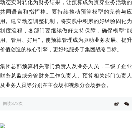
动态实时转化为财务结果，让预算成为贯穿业务活动的
共同语言和指挥棒。要持续推动预算模型的完善与应
用。建立动态调整机制，将实践中积累的好经验固化为
制度流程，各部门要继续做好支持保障，确保模型“能
用、管用、好用”，使预算管理成为驱动业务发展、提升
价值创造的核心引擎，更好地服务于集团战略目标。
集团总部预算相关部门负责人及业务人员，二级子企业
财务总监或分管财务工作负责人、预算相关部门负责人
及业务人员等分别在主会场和视频分会场参会。
阅读
372次