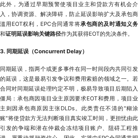
此外，为通过早期预警使项目业主和贷款方有机会介
入，协调资源、解决障碍，防止延误影响扩大及承包商
滥用EOT权利，EPC合同通常将
承包商的及时通知义
和
证明延误影响关键路径
作为其获得EOT的先决条件。
3. 同期延误（Concurrent Delay）
同期延误，指两个或更多事件在同一时间段内共同引发
的延误，这是最易引发争议和费用索赔的领域之一。若
合同对同期延误处理约定不明，极易导致项目后期陷入
僵局：承包商因项目业主原因要求EOT和费用，项目业
主则因承包商原因主张DLDs。此类责任不清的"糊涂
账"将使贷款方无法判断项目真实竣工时间，更担忧由此
引发的争端和潜在仲裁会冻结项目账户、阻碍工程推
进，严重动摇融资信心。因此，实践中EPC合同通常明