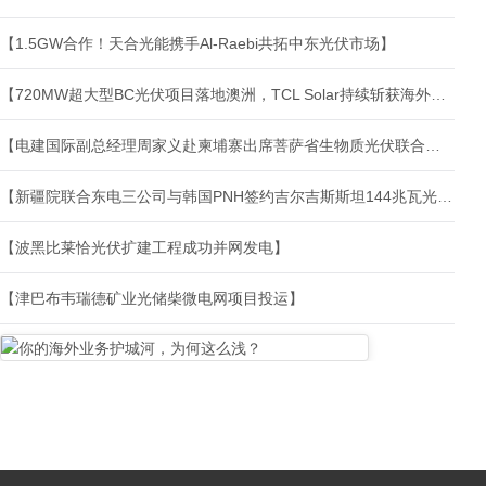
【1.5GW合作！天合光能携手Al-Raebi共拓中东光伏市场】
【720MW超大型BC光伏项目落地澳洲，TCL Solar持续斩获海外大单】
【电建国际副总经理周家义赴柬埔寨出席菩萨省生物质光伏联合发电项目开工仪式并开展商务活动】
【新疆院联合东电三公司与韩国PNH签约吉尔吉斯斯坦144兆瓦光伏EPC项目】
【波黑比莱恰光伏扩建工程成功并网发电】
【津巴布韦瑞德矿业光储柴微电网项目投运】