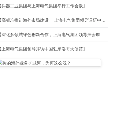
【兵器工业集团与上海电气集团举行工作会谈】
【高标准推进海外市场建设 ，上海电气集团领导调研中亚区域机构】
【深化多领域绿色创新合作，上海电气集团领导拜会摩洛哥政府高层要员】
【上海电气集团领导拜访中国驻摩洛哥大使馆】