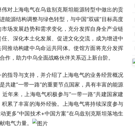
继伟对上海电气在乌兹别克斯坦能源转型中做出的贡
进能源结构调整与绿色转型，与中国“双碳”目标高度
的市场发展趋势和需求变化，充分发挥自身全产业链
责任、深化本土化发展、促进文化交流，成为增进中
共同推动构建中乌命运共同体。使馆方面将充分发挥
合作，助力中乌全面战略伙伴关系迈上新台阶。
务的指导与支持，并介绍了上海电气的业务经营概况
是共建“一带一路”的重要节点国家，具有丰富的能源
近年来，上海电气积极参与“一带一路”共建国家建
，积累了丰富的海外经验。上海电气将持续深度参与
动更多“中国技术+中国方案”在乌兹别克斯坦落地生
献电气力量。