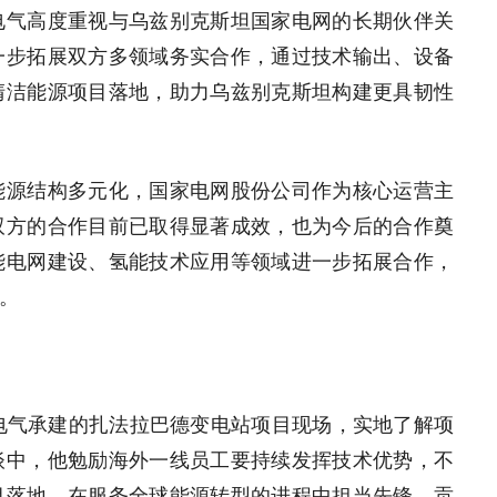
电气高度重视与乌兹别克斯坦国家电网的长期伙伴关
一步拓展双方多领域务实合作，通过技术输出、设备
清洁能源项目落地，助力乌兹别克斯坦构建更具韧性
能源结构多元化，国家电网股份公司作为核心运营主
双方的合作目前已取得显著成效，也为今后的合作奠
能电网建设、氢能技术应用等领域进一步拓展合作，
。
海电气承建的扎法拉巴德变电站项目现场，实地了解项
谈中，他勉励海外一线员工要持续发挥技术优势，不
目落地，在服务全球能源转型的进程中担当先锋、贡