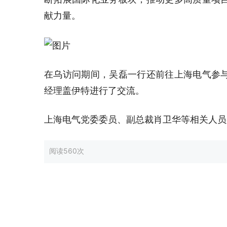
献力量。
在乌访问期间，吴磊一行还前往上海电气参
经理盖伊特进行了交流。
上海电气党委委员、副总裁肖卫华等相关人员
阅读
560次