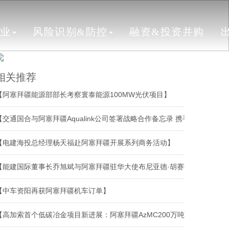
行业
风险识别&防控
融资&投资并购
相关推荐
【阿塞拜疆能源部部长考察寰泰能源100MW光伏项目】
【交通国合与阿塞拜疆Aqualink公司签署战略合作备忘录 携手开拓南高加索基建市场】
【电建海投总经理杨天福赴阿塞拜疆开展系列商务活动】
【能建国际董事长乔旭斌与阿塞拜疆驻华大使布尼亚德·胡赛诺夫会谈】
【中车资阳再获阿塞拜疆机车订单】
【高加索首个低碳冶金项目新进展：阿塞拜疆AzMC200万吨HBI可研收官，中钢国际再签新合同】