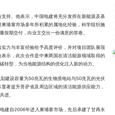
与支持。他表示，中国电建将充分发挥在新能源及基
耕柬埔寨市场多年所积累的属地化经验，科学组织施
量按期交付，向业主交出一份满意的答卷。
越实力与丰富经验给予高度评价，并对项目团队展现
他表示，此次合作是中柬两国在清洁能源领域取得的
碳转型，为当地能源结构的优化注入新的动力。
划建设容量为50兆瓦的生物质电站与50兆瓦的光伏
将显著提升菩萨省及周边区域的清洁能源供应能力，
共进。
电建自2006年进入柬埔寨市场，先后承建了甘再水