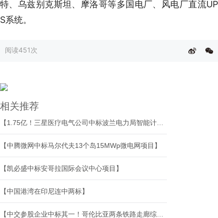
特、乌兹别克斯坦、摩洛哥等多国电厂、风电厂直流UP
S系统。
阅读
451次
相关推荐
【1.75亿！三星医疗电气公司中标波兰电力局智能计量项目】
【中腾微网中标马尔代夫13个岛15MWp微电网项目】
【凯必盛中标安哥拉国际会议中心项目】
【中国港湾在印尼连中两标】
【中交参股企业中标其一！哥伦比亚两条铁路走廊综合维护与运营保障合同授出】