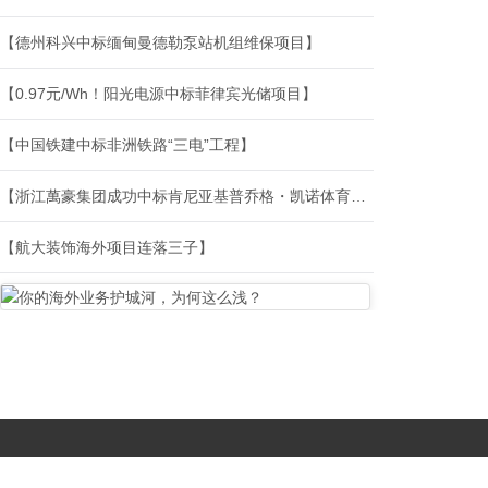
【德州科兴中标缅甸曼德勒泵站机组维保项目】
【0.97元/Wh！阳光电源中标菲律宾光储项目】
【中国铁建中标非洲铁路“三电”工程】
【浙江萬豪集团成功中标肯尼亚基普乔格・凯诺体育场项目】
【航大装饰海外项目连落三子】