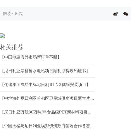
阅读
706次
相关推荐
【中国电建海外市场新订单不断】
【尼日利亚宗格鲁水电站项目顺利取得履约证书】
【化建集团成功中标尼日利亚LNG储罐安装项目】
【中地海外尼日利亚首都区卫星城供水项目两大片区工程相继竣工交付】
【尼日利亚万凯30万吨/年食品级PET新材料项目正式投产】
【中国天楹与尼日利亚埃邦伊州政府签署合作备忘录】