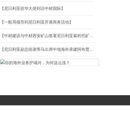
【尼日利亚驻华大使到访中材国际】
【一航局领导到尼日利亚开展商务活动】
【中材建设与中材西安矿山签署尼日利亚索科托矿山运维项目】
【尼日利亚副总统谢蒂马出席中地海外承建阿布贾CN2次干道工程竣工仪式】
Copyright © 2017-
2026 All Rights Reserved. 北京国复咨询有限公司 |
京B2-20203483
|
京公网安备11010502056603号
|
京ICP备
19046776号-1