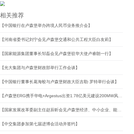
相关推荐
【中国银行在卢森堡举办跨境人民币业务推介会】
【河南省委书记刘宁会见卢森堡交通和公共工程大臣白友莉】
【国家能源集团董事长邹磊会见卢森堡驻华大使卢睿朗一行】
【光大集团与卢森堡财政部举行工作会谈】
【中国银行董事长葛海蛟与卢森堡财政大臣吉勒·罗特举行会谈】
【卢森堡ERG携手华电+Argestus出资1.78亿美元建设200MW风电项目(千瓦造价人民币6453元)】
【国家发展改革委副主任赵辰昕会见卢森堡经济、中小企业、能源和旅游大臣德勒斯】
【中交集团参加第七届进博会活动并签约】