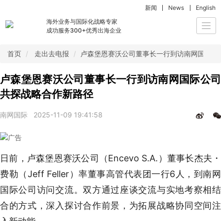
新闻
News
English
海外业务与国际化战略专家
Togg
成功服务300+优秀出海企业
navi
首页
走出去电报
卢森堡恩赛沃公司董事长一行到访南网国际公
卢森堡恩赛沃公司董事长一行到访南网国际公司
共探战略合作新路径
南网国际
2025-11-09 19:41:58
日前，卢森堡恩赛沃公司（Encevo S.A.）董事长杰夫・
费勒（Jeff Feller）率董事高管代表团一行6人，到南网
国际公司访问交流。双方通过座谈交流与实地考察相结
合的方式，深入探讨合作前景，为拓展战略协同空间注