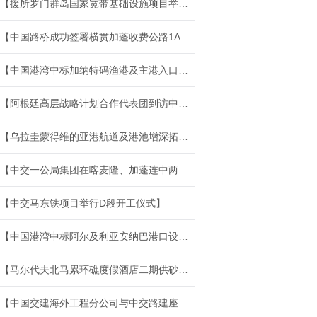
【援所罗门群岛国家宽带基础设施项目举行移交仪式】
【中国路桥成功签署横贯加蓬收费公路1A阶段EPC项目合同】
【中国港湾中标加纳特码渔港及主港入口航道疏浚项目】
【阿根廷高层战略计划合作代表团到访中国交建海外工程分公司】
【乌拉圭蒙得维的亚港航道及港池增深拓展项目正式开工】
【中交一公局集团在喀麦隆、加蓬连中两标】
【中交马东铁项目举行D段开工仪式】
【中国港湾中标阿尔及利亚安纳巴港口设施建设项目】
【马尔代夫北马累环礁度假酒店二期供砂项目开工】
【中国交建海外工程分公司与中交路建座谈交流】