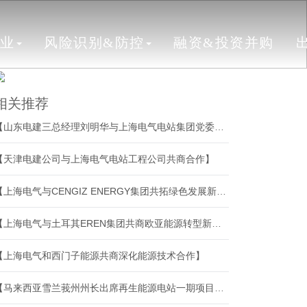
行业
风险识别&防控
融资&投资并购
相关推荐
【山东电建三总经理刘明华与上海电气电站集团党委副书记、总裁沈兵举行会谈】
【天津电建公司与上海电气电站工程公司共商合作】
【上海电气与CENGIZ ENERGY集团共拓绿色发展新空间】
【上海电气与土耳其EREN集团共商欧亚能源转型新机遇】
【上海电气和西门子能源共商深化能源技术合作】
【马来西亚雪兰莪州州长出席再生能源电站一期项目运营启动仪式】