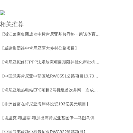
相关推荐
【浙江萬豪集团成功中标肯尼亚基普乔格・凯诺体育场项目】
【威建集团连中肯尼亚两大乡村公路项目】
【肯尼亚拟修订PPP法规放宽项目期限并优化审批机制】
【中国武夷肯尼亚中部区域RWC551公路项目19.79公里路段圆满通过移交验收】
【肯尼亚地热电站EPC项目2号机组首次并网一次成功】
【非洲首富在肯尼亚海岸将投资193亿美元项目】
【埃里克·穆里蒂·穆加出席肯尼亚基图伊—马图乌供水与环境卫生项目开工典礼】
【中国武夷成功中标肯尼亚RWC922道路项目】