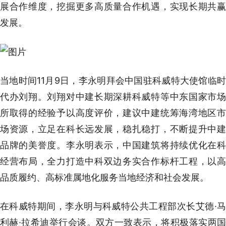
展合作维度，挖掘更多高质量合作机遇，实现长期共赢
发展。
当地时间11月9日，李永明拜会中国驻科威特大使馆临时
代办刘翔。刘翔对中建长期深耕科威特等中东国家市场
所取得的经验予以高度评价，建议中建统筹海湾地区市
场资源，立足在科长远发展，稳扎稳打，不断提升中建
品牌的美誉度。李永明表示，中国建筑将持续优化在科
经营布局，全力打造中科双边务实合作标杆工程，以高
品质履约、高标准属地化服务当地经济和社会发展。
在科威特期间，李永明与科威特公共工程部次长艾德·马
利赫·拉希迪举行会谈。双方一致表示，将积极落实两国