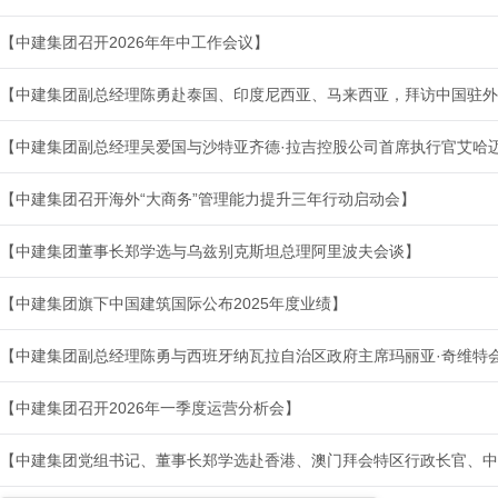
【中建集团召开2026年年中工作会议】
【中建集团副总经理吴爱国与沙特亚齐德·拉吉控股公司首席执行官艾哈迈
【中建集团召开海外“大商务”管理能力提升三年行动启动会】
【中建集团董事长郑学选与乌兹别克斯坦总理阿里波夫会谈】
【中建集团旗下中国建筑国际公布2025年度业绩】
【中建集团副总经理陈勇与西班牙纳瓦拉自治区政府主席玛丽亚·奇维特
【中建集团召开2026年一季度运营分析会】