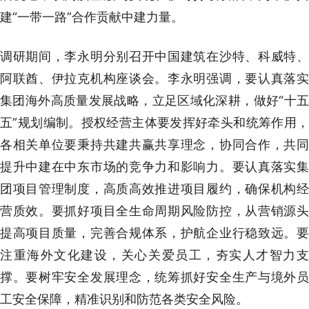
建“一带一路”合作贡献中建力量。
调研期间，李永明分别召开中国建筑在沙特、科威特、
阿联酋、伊拉克机构座谈会。李永明强调，要认真落实
集团海外高质量发展战略，立足区域化深耕，做好“十五
五”规划编制。授权经营主体要发挥好牵头和统筹作用，
各相关单位要秉持共建共赢共享理念，协同合作，共同
提升中建在中东市场的竞争力和影响力。要认真落实集
团项目管理制度，高质高效推进项目履约，确保机构经
营质效。要抓好项目全生命周期风险防控，从营销源头
提高项目质量，完善合规体系，护航企业行稳致远。要
注重海外文化建设，关心关爱员工，夯实人才智力支
撑。要树牢安全发展理念，统筹抓好安全生产与境外员
工安全保障，精准识别和防范各类安全风险。