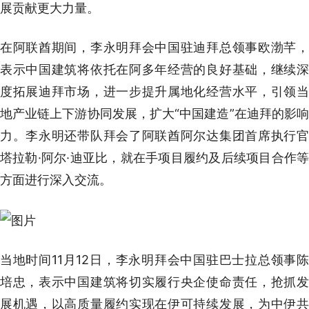
展贡献更大力量。
在阿联酋期间，李永明拜会中国驻迪拜总领事欧渤芊，
表示中国建筑将依托在阿多年经营的良好基础，继续深
度拓展迪拜市场，进一步提升属地化经营水平，引领当
地产业链上下游协同发展，扩大“中国建造”在迪拜的影响
力。李永明还带队拜会了阿联酋阿尔达集团首席执行官
塔拉勒·阿尔·迪亚比，就在手项目履约及后续项目合作等
方面进行深入交流。
当地时间11月12日，李永明拜会中国驻巴士拉总领事陈
培忠，表示中国建筑将切实履行央企使命责任，抢抓发
展机遇，以高质量履约实现在伊可持续发展，为中伊共