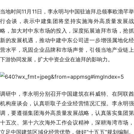
当地时间11月11日，李永明与中国驻迪拜总领事欧渤芊举
行会谈，表示中建集团将坚持实施海外高质量发展战
略，加大对中东市场的投入，深度拓展迪拜市场，抢抓
新的发展机遇，推动中建中东公司进一步增强属地化经
营水平，巩固企业品牌和市场声誉，引领当地产业链上
下游协同发展，扩大中资企业在迪拜的影响力。
调研中，李永明分别召开中国建筑在科威特、在阿联酋
机构座谈会，认真听取子企业经营情况汇报。李永明强
调，要遵循集团海外高质量发展战略，认真落实集团第
十五次、第十六次海外工作会议精神，深耕海湾市场，
立足中国建筑区域化经营优势，做好“十五五”规划编制。