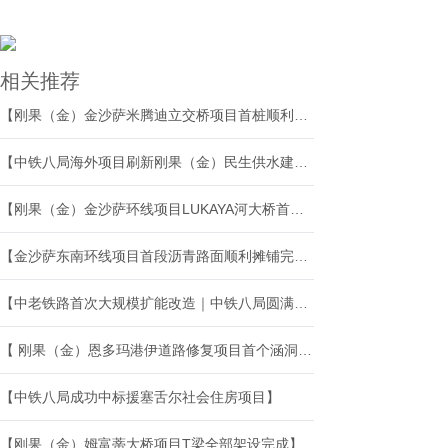
相关推荐
【刚果（金）金沙萨米腾迪立交桥项目首桩顺利开钻】
【中铁八局海外项目刷新刚果（金）民生供水建设速度】
【刚果（金）金沙萨环线项目LUKAYA河大桥首片T梁预制完成】
【金沙萨东南环线项目首段沥青路面顺利摊铺完成】
【中老铁路首次大规模扩能改造｜中铁八局圆满完成磨丁站岔改倒接施工】
【 刚果（金）恩多玛港伊道路修复项目首个涵洞正式开工】
【中铁八局成功中标援塞舌尔社会住房项目】
【刚果（金）姆富蒂大桥项目T梁全部架设完成】