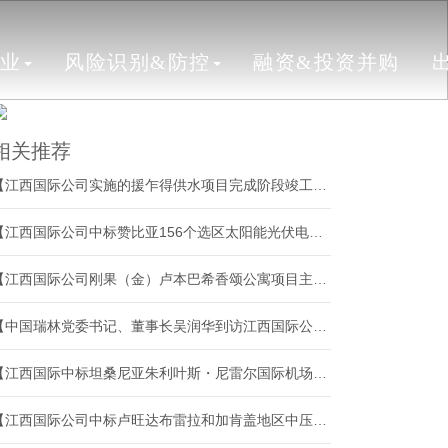
行业
风险识别&防控
融资&投资并购
相关推荐
【江西国际公司实施的援乍得供水项目完成阶段竣工验收】
【江西国际公司中标赞比亚156个选区太阳能光伏电站EPC总承包项目两个标段】
【江西国际公司刚果（金）卢本巴希香颂公寓项目主体结构顺利封顶】
【中国瑞林党委书记、董事长吴润华到访江西国际公司】
【江西国际中标坦桑尼亚朱利叶斯・尼雷尔国际机场飞机维修机库建设项目】
【江西国际公司中标卢旺达布雷拉和加肯盖地区中压配网项目】