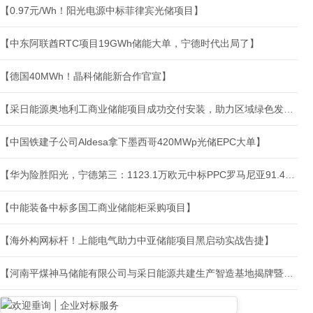
【0.97元/Wh！阳光电源中标菲律宾光储项目】
【中东阿联酋RTC项目19GWh储能大单，宁德时代出局了】
【德国40MWh！晶科储能新合作官宣】
【采日能源奥地利工商业储能项目成功交付安装，助力区域绿色发展】
【中国铁建子公司Aldesa拿下墨西哥420MWp光储EPC大单】
【华为险胜阳光，宁德第三：1123.1万欧元中标PPC罗马尼亚91.44MWh风储储能系统】
【中能装备中标多国工商业储能柜采购项目】
【海外构网标杆！上能电气助力中亚储能项目黑启动实战告捷】
【河南平煤神马储能有限公司与采日能源共建生产智造基地揭牌暨GW级海外项目签约仪式成功举行】