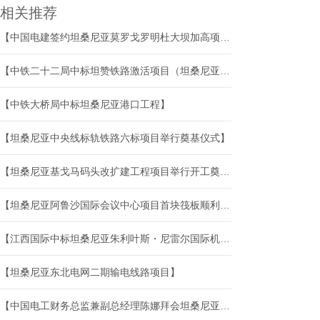
相关推荐
【中国电建签约坦桑尼亚莫罗戈罗明杜大坝加高项目】
【中铁二十二局中标坦赞铁路激活项目（坦桑尼亚段）混凝土枕生产工程】
【中铁大桥局中标坦桑尼亚港口工程】
【坦桑尼亚中央线标轨铁路六标项目举行奠基仪式】
【坦桑尼亚基戈马码头改扩建工程项目举行开工奠基仪式】
【坦桑尼亚阿鲁沙国际会议中心项目首块筏板顺利浇筑】
【江西国际中标坦桑尼亚朱利叶斯・尼雷尔国际机场飞机维修机库建设项目】
【坦桑尼亚东北电网二期输电线路项目】
【中国电工财务总监兼副总经理陈娜拜会坦桑尼亚驻华大使馆】