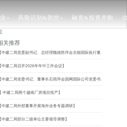
行业
风险识别&防控
融资&投资并购
相关推荐
【中建二局党委副书记、总经理魏德胜拜会京能国际执行董事、总裁张平，执行总裁朱军】
【中建二局召开2026年年中工作会议】
【中建二局党委书记、董事长石雨拜会国网国际公司党委书记、董事长于军】
【 中建二局两个越南厂房项目投产】
【中建二局外部董事开展海外业务专题调研】
【中建二局部分二级单位主要领导调整】