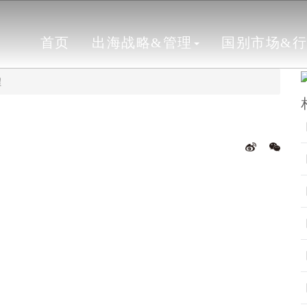
首页
出海战略&管理
国别市场&
程