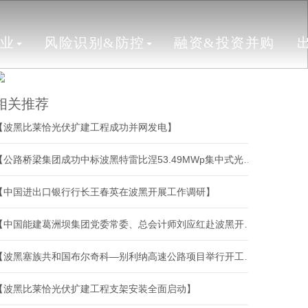
行业
风险识别&防控
融资&投资并购
相关推荐
【波黑比莱恰光伏扩建工程成功并网发电】
【公路桥梁集团成功中标波黑特雷比涅53.49MWp集中式光伏EPC项目】
【中国进出口银行行长王春英在波黑开展工作调研】
【中国能建葛洲坝集团党委常委、总会计师刘应红赴波黑开展系列商务活动】
【波黑塞族共和国布尔奇科—别利纳高速公路项目举行开工仪式】
【波黑比莱恰光伏扩建工程支架安装全面启动】