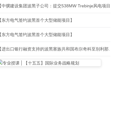
【中骥建设集团波黑子公司：提交538MW Trebinje风电项目环评申请】
【东方电气签约波黑首个大型储能项目】
【东方电气签约波黑首个大型储能项目】
【进出口银行融资支持的波黑塞族共和国布尔奇科至别利那高速公路项目正式签署贷款协议】