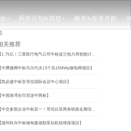
行业
风险识别&防控
融资&投资并购
相关推荐
【1.75亿！三星医疗电气公司中标波兰电力局智能计量项目】
【中腾微网中标马尔代夫13个岛15MWp微电网项目】
【凯必盛中标安哥拉国际会议中心项目】
【中国港湾在印尼连中两标】
【中交参股企业中标其一！哥伦比亚两条铁路走廊综合维护与运营保障合同授出】
【德州科兴中标缅甸曼德勒泵站机组维保项目】