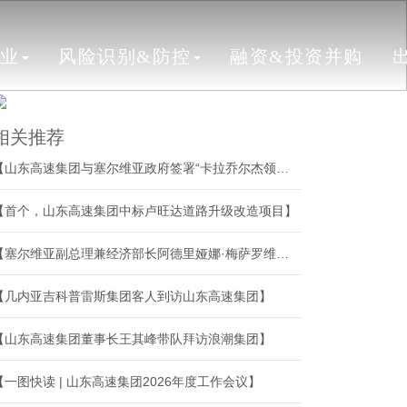
行业
风险识别&防控
融资&投资并购
相关推荐
【山东高速集团与塞尔维亚政府签署“卡拉乔尔杰领袖走廊”快速路项目商务合同】
【首个，山东高速集团中标卢旺达道路升级改造项目】
【塞尔维亚副总理兼经济部长阿德里娅娜·梅萨罗维奇到山东高速集团考察】
【几内亚吉科普雷斯集团客人到访山东高速集团】
【山东高速集团董事长王其峰带队拜访浪潮集团】
【一图快读 | 山东高速集团2026年度工作会议】