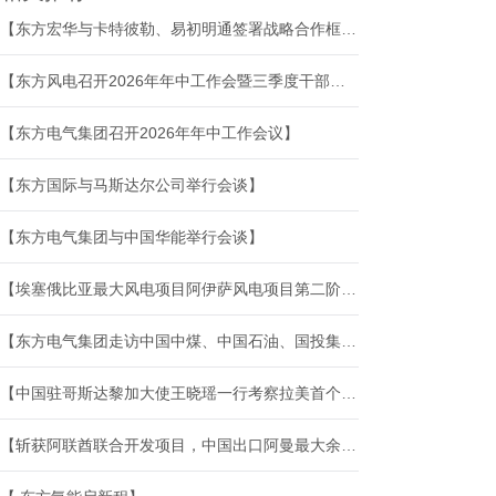
【东方宏华与卡特彼勒、易初明通签署战略合作框架协议】
【东方风电召开2026年年中工作会暨三季度干部大会】
【东方电气集团召开2026年年中工作会议】
【东方国际与马斯达尔公司举行会谈】
【东方电气集团与中国华能举行会谈】
【埃塞俄比亚最大风电项目阿伊萨风电项目第二阶段首台风机顺利完成吊装】
【东方电气集团走访中国中煤、中国石油、国投集团】
【中国驻哥斯达黎加大使王晓瑶一行考察拉美首个垃圾气化发电项目】
【斩获阿联酋联合开发项目，中国出口阿曼最大余热锅炉合同签约】