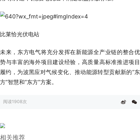
比莱恰光伏电站
未来，东方电气将充分发挥在新能源全产业链的整合优
势与丰富的海外项目建设经验，高质量高标准推进项目
履约，为波黑应对气候变化、推动能源转型贡献新的“东
方”智慧和“东方”方案。
阅读
1908次
相关推荐