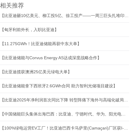
相关推荐
【比亚迪砸10亿美元、柳工投5亿、徐工投产——一周三巨头扎堆印尼"盖房子"】
【匈牙利前外长，入职比亚迪】
【11.275GWh！比亚迪储能再获中东大单】
【比亚迪储能与Corvus Energy AS达成深度战略合作】
【比亚迪揽获澳洲25亿美元绿电大单】
【比亚迪储能拿下西班牙2.6GWh合同 助力智利光储项目建设】
【比亚迪2025年净利润首次同比下降 转型阵痛下海外与高端化破局可期】
【中国储能巨头集体出海巴西：比亚迪、宁德时代、华为、阳光电源竞逐770亿雷亚尔储能大单】
【100%绿电运营EV工厂！比亚迪巴西卡马萨里(Camaçari)厂区获I-REC(国际可再生能源证书)认证！】