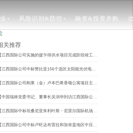
行业
风险识别&防控
融资&投资并购
相关推荐
【江西国际公司实施的援乍得供水项目完成阶段竣工验收】
【江西国际公司中标赞比亚156个选区太阳能光伏电站EPC总承包项目两个标段】
【江西国际公司刚果（金）卢本巴希香颂公寓项目主体结构顺利封顶】
【中国瑞林党委书记、董事长吴润华到访江西国际公司】
【江西国际中标坦桑尼亚朱利叶斯・尼雷尔国际机场飞机维修机库建设项目】
【江西国际公司中标卢旺达布雷拉和加肯盖地区中压配网项目】