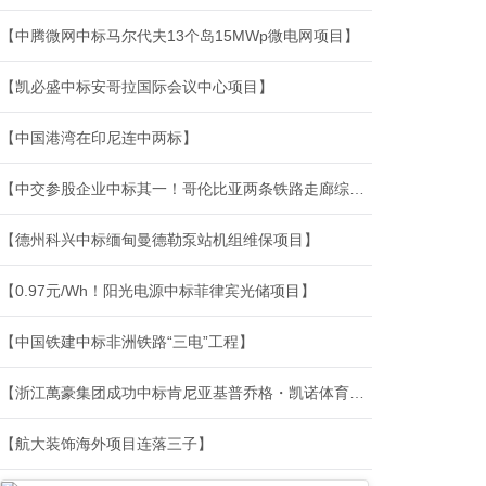
【中腾微网中标马尔代夫13个岛15MWp微电网项目】
【凯必盛中标安哥拉国际会议中心项目】
【中国港湾在印尼连中两标】
【中交参股企业中标其一！哥伦比亚两条铁路走廊综合维护与运营保障合同授出】
【德州科兴中标缅甸曼德勒泵站机组维保项目】
【0.97元/Wh！阳光电源中标菲律宾光储项目】
【中国铁建中标非洲铁路“三电”工程】
【浙江萬豪集团成功中标肯尼亚基普乔格・凯诺体育场项目】
【航大装饰海外项目连落三子】