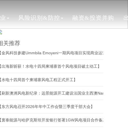
行业
风险识别&防控
融资&投资并购
相关推荐
【金风科技参建Ummbila Emoyeni一期风电项目实现商业运营】
【出海新斩获！水电十四局柬埔寨首个风电项目破土动工】
【水电十四局首个柬埔寨风电工程正式开工】
【刷新澳洲风电新纪录：远景能源开工建设法国业主西澳Narrogin项目、打造中国风电出海新标杆！】
【东方风电召开2026年年中工作会暨三季度干部大会】
【寰泰能源与哈萨克斯坦开发银行签署1GW风电项目合作备忘录】