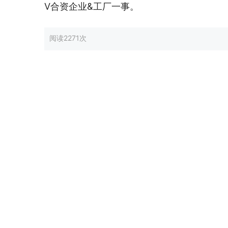
V合资企业&工厂一事。
阅读
2271次