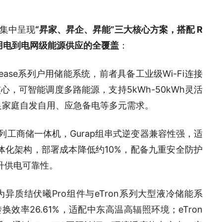
集中呈现
“昇家、昇企、昇能”三大核心方案，搭配 R
家庭用电到电网级能源供应的全覆盖
：
Sunease系列户用储能系统，前者具备工业级Wi-Fi连接
，可智能调度多路能源，支持5kWh-50kWh灵活
，满足家庭自发自用、应急备电等多元需求。
n系列工商储一体机，Gurap组串式逆变器兼容性强，适
一体化架构，部署成本降低约10%，配备九重安全防护
升供电可靠性。
异质结伏曦Pro组件与eTron系列大型液冷储能系
换效率26.61%，适配中东高温高辐照环境；eTron