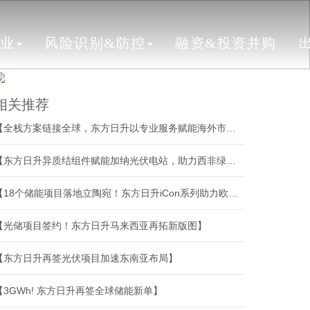
行业
风险识别&防控
融资&投资并购
相关推荐
【全栈方案链接全球，东方日升以专业服务赋能海外市场】
【东方日升异质结组件赋能加纳光伏电站，助力西非绿色能源转型】
【18个储能项目落地立陶宛！东方日升iCon系列助力欧洲能源转型】
【光储项目签约！东方日升马来西亚再拓新版图】
【东方日升再签光伏项目加速东南亚布局】
【3GWh! 东方日升再签全球储能新单】