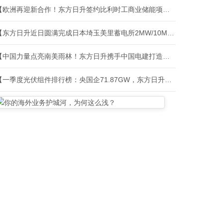
【欧洲再迎新合作！东方日升签约比利时工商业储能项目】
【东方日升近日圆满完成日本埼玉美里蓄电所2MW/10MWh项目交付】
【中国力量点亮南美雨林！东方日升携手中国电建打造苏里南光储柴混合微电网项目】
【一季度光伏组件排行榜：央国企71.87GW，东方日升中标排行第六】