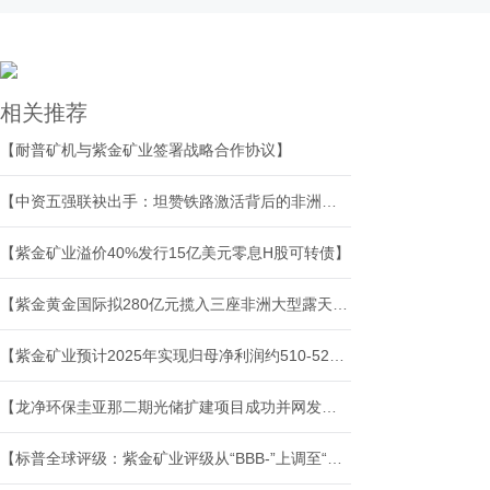
相关推荐
【耐普矿机与紫金矿业签署战略合作协议】
【中资五强联袂出手：坦赞铁路激活背后的非洲棋局】
【紫金矿业溢价40%发行15亿美元零息H股可转债】
【紫金黄金国际拟280亿元揽入三座非洲大型露天金矿】
【紫金矿业预计2025年实现归母净利润约510-520亿元 同比增长59%-62%】
【龙净环保圭亚那二期光储扩建项目成功并网发电】
【标普全球评级：紫金矿业评级从“BBB-”上调至“BBB”】