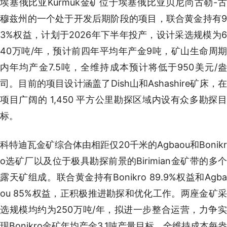
埃塞俄比亚Kurmuk金矿位于埃塞俄比亚贝尼尚古勒-古
穆兹州的一个处于开发后期阶段的项目，联合黄金持有9
3%权益，计划于2026年下半年投产，设计采选规模为6
40万吨/年，预计前四年平均年产金9吨，矿山生命周期
内年均产金7.5吨，全维持成本预计将低于950美元/盎
司。目前的项目设计涵盖了Dish山和Ashashire矿床，在
项目广阔的 1,450 平方公里勘探区域内设有众多勘探目
标。
科特迪瓦金矿综合体由相距仅20千米的Agbaou和Bonikr
o选矿厂以及位于极具勘探前景的Birimian金矿带的多个
露天矿组成。联合黄金持有Bonikro 89.9%权益和Agba
ou 85%权益，正积极推进勘探和优化工作。两座金矿采
选规模均约为250万吨/年，拟进一步整合运营，力争实
现Bonikro金矿年均产金3.1吨产量目标，全维持成本每盎