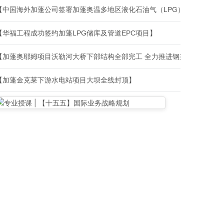
【中国海外加蓬公司签署加蓬奥温多地区液化石油气（LPG）储库及配套输送管道项目EPC总承包合同】
【华福工程成功签约加蓬LPG储库及管道EPC项目】
【加蓬奥耶姆项目沃勒河大桥下部结构全部完工 全力推进钢梁安装】
【加蓬金克莱下游水电站项目大坝全线封顶】