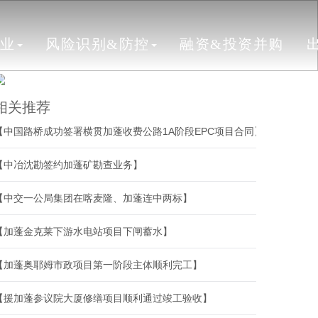
行业
风险识别&防控
融资&投资并购
相关推荐
【中国路桥成功签署横贯加蓬收费公路1A阶段EPC项目合同】
【中冶沈勘签约加蓬矿勘查业务】
【中交一公局集团在喀麦隆、加蓬连中两标】
【加蓬金克莱下游水电站项目下闸蓄水】
【加蓬奥耶姆市政项目第一阶段主体顺利完工】
【援加蓬参议院大厦修缮项目顺利通过竣工验收】