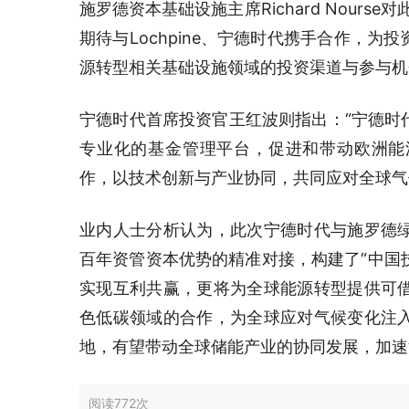
施罗德资本基础设施主席Richard Nour
期待与Lochpine、宁德时代携手合作，
源转型相关基础设施领域的投资渠道与参与机
宁德时代首席投资官王红波则指出：“宁德时
专业化的基金管理平台，促进和带动欧洲能
作，以技术创新与产业协同，共同应对全球气
业内人士分析认为，此次宁德时代与施罗德
百年资管资本优势的精准对接，构建了“中国
实现互利共赢，更将为全球能源转型提供可
色低碳领域的合作，为全球应对气候变化注
地，有望带动全球储能产业的协同发展，加速
阅读
772次