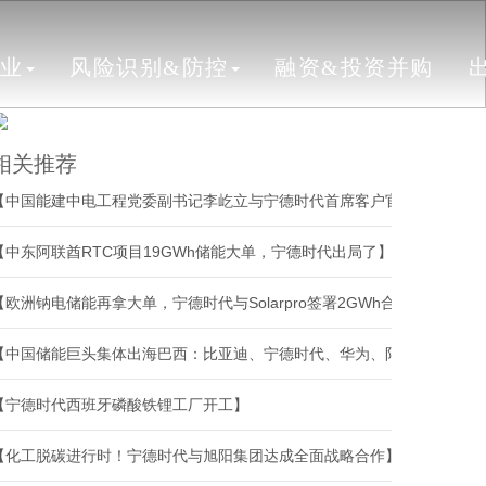
行业
风险识别&防控
融资&投资并购
相关推荐
【中国能建中电工程党委副书记李屹立与宁德时代首席客户官、市场体系联席总裁谭立斌会谈】
【中东阿联酋RTC项目19GWh储能大单，宁德时代出局了】
【欧洲钠电储能再拿大单，宁德时代与Solarpro签署2GWh合作协议】
【中国储能巨头集体出海巴西：比亚迪、宁德时代、华为、阳光电源竞逐770亿雷亚尔储能大单】
【宁德时代西班牙磷酸铁锂工厂开工】
【化工脱碳进行时！宁德时代与旭阳集团达成全面战略合作】