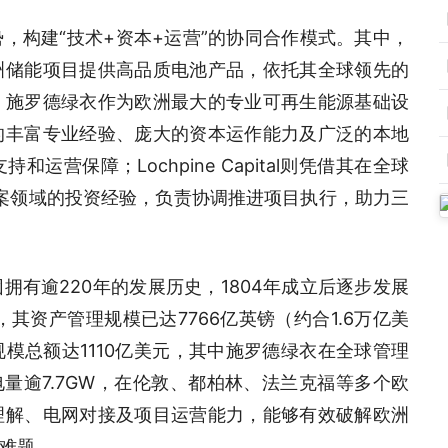
，构建“技术+资本+运营”的协同合作模式。其中，
洲储能项目提供高品质电池产品，依托其全球领先的
；施罗德绿衣作为欧洲最大的专业可再生能源基础设
的丰富专业经验、庞大的资本运作能力及广泛的本地
营保障；Lochpine Capital则凭借其在全球
方案领域的投资经验，负责协调推进项目执行，助力三
有逾220年的发展历史，1804年成立后逐步发展
，其资产管理规模已达7766亿英镑（约合1.6万亿美
模总额达1110亿美元，其中施罗德绿衣在全球管理
量逾7.7GW，在伦敦、都柏林、法兰克福等多个欧
理解、电网对接及项目运营能力，能够有效破解欧洲
难题。