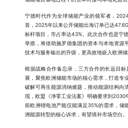
宁德时代作为全球储能产业的领军者，2024
首，2025年以来公开储能出海订单已达47.
标杆项目，市占率达43%。此次合作也是宁德
举措，将借助施罗德集团的资本与本地资源
技术与服务输出的升级，更高效地嵌入欧洲储
根据战略合作备忘录，三方合作的长远目标是
展，聚焦欧洲储能市场的核心需求，打造专
破解可再生能源消纳难题，推动能源结构向
现，欧盟《净零工业法案》明确要求到2030
前欧洲锂电池产能仅能满足35%的需求，储
洲能源转型的核心诉求，有望填补市场空白。