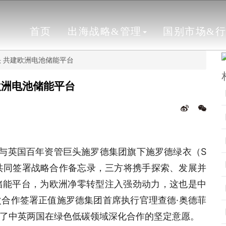
首页
出海战略&管理
国别市场&
 共建欧洲电池储能平台
欧洲电池储能平台
代与英国百年资管巨头施罗德集团旗下施罗德绿衣（S
e Capital共同签署战略合作备忘录，三方将携手探索、发展并
储能平台，为欧洲净零转型注入强劲动力，这也是中
合作签署正值施罗德集团首席执行官理查德·奥德菲
了中英两国在绿色低碳领域深化合作的坚定意愿。