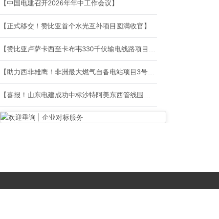
【中国电建召开2026年年中工作会议】
【正式移交！赞比亚首个水光互补项目圆满收官】
【赞比亚卢萨卡西至卡布韦330千伏输电线路项目正式迈入架线施工新阶段】
【助力西非雄鹰！非洲最大燃气自备电站项目3号燃机就位】
【喜报！山东电建成功中标沙特阿美东西管线围网工程二期项目】
Copyright © 2017-
2026 All Rights Reserved. 北京国复咨询有限公司 |
京B2-20203483
|
京公网安备11010502056603号
|
京ICP备