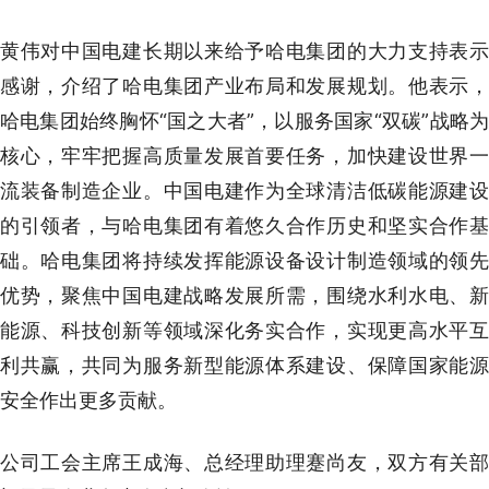
黄伟对中国电建长期以来给予哈电集团的大力支持表示
感谢，介绍了哈电集团产业布局和发展规划。他表示，
哈电集团始终胸怀“国之大者”，以服务国家“双碳”战略为
核心，牢牢把握高质量发展首要任务，加快建设世界一
流装备制造企业。中国电建作为全球清洁低碳能源建设
的引领者，与哈电集团有着悠久合作历史和坚实合作基
础。哈电集团将持续发挥能源设备设计制造领域的领先
优势，聚焦中国电建战略发展所需，围绕水利水电、新
能源、科技创新等领域深化务实合作，实现更高水平互
利共赢，共同为服务新型能源体系建设、保障国家能源
安全作出更多贡献。
公司工会主席王成海、总经理助理蹇尚友，双方有关部