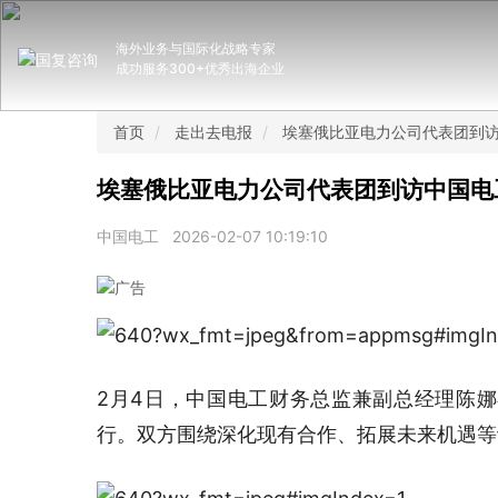
海外业务与国际化战略专家
成功服务300+优秀出海企业
首页
走出去电报
埃塞俄比亚电力公司代表团到
埃塞俄比亚电力公司代表团到访中国电
中国电工
2026-02-07 10:19:10
2月4日，中国电工财务总监兼副总经理陈
行。双方围绕深化现有合作、拓展未来机遇等