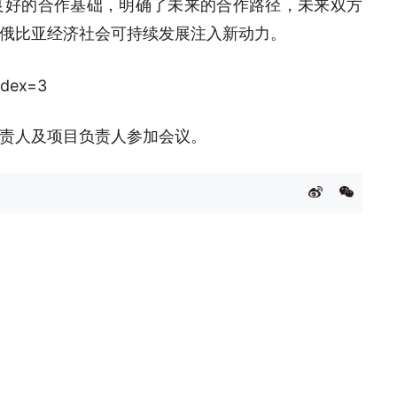
良好的合作基础，明确了未来的合作路径，未来双方
俄比亚经济社会可持续发展注入新动力。
责人及项目负责人参加会议。