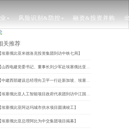
行业
风险识别&防控
融资&投资并购
相关推荐
【埃塞俄比亚米德洛克投资集团到访中铁七局】
【山西电建党委书记、董事长刘少军赴埃塞俄比亚开展系列商务活动】
【中建西部建设总经理向卫平一行赴新加坡、埃塞俄比亚短期工作】
【埃塞俄比亚人工智能项目政府代表团到访中江国际集团】
【埃塞俄比亚阿达玛城市供水项目圆满竣工】
【埃塞俄比亚总理阿比为中交集团项目揭幕】