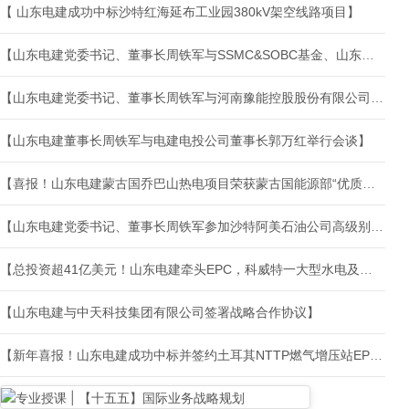
【 山东电建成功中标沙特红海延布工业园380kV架空线路项目】
【山东电建党委书记、董事长周铁军与SSMC&SOBC基金、山东科瑞、山东黄金有关领导举行会谈】
【山东电建党委书记、董事长周铁军与河南豫能控股股份有限公司总经理李军举行会谈】
【山东电建董事长周铁军与电建电投公司董事长郭万红举行会谈】
【喜报！山东电建蒙古国乔巴山热电项目荣获蒙古国能源部“优质工程项目奖”】
【山东电建党委书记、董事长周铁军参加沙特阿美石油公司高级别交流会并赴国际公司调研】
【总投资超41亿美元！山东电建牵头EPC，科威特一大型水电及海水淡化项目启动】
【山东电建与中天科技集团有限公司签署战略合作协议】
【新年喜报！山东电建成功中标并签约土耳其NTTP燃气增压站EPC项目】