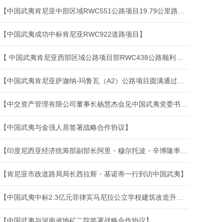
【中国武夷肯尼亚中部区域RWC551公路项目19.79公里路段圆满通过移交验收】
【中国武夷成功中标肯尼亚RWC922道路项目】
【 中国武夷肯尼亚西部区域公路项目部RWC438公路顺利通过维护期竣工验收】
【中国武夷肯尼亚萨迦纳-玛鲁瓦（A2）公路项目圆满通过竣工验收】
【中交资产管理有限公司董事长杨慧杰会见中国武夷党委书记、董事长李楠】
【中国武夷与金强人居签署战略合作协议】
【印度尼西亚经济统筹部副部长阿里・穆尔托波・辛博隆率团再度莅临中国武夷考察交流】
【肯尼亚市政道路局局长西拉斯・基诺蒂一行到访中国武夷】
【中国武夷中标2.3亿元菲律宾马尼拉公立学校建筑改造升级项目】
【中国武夷与河南省地矿二院签署战略合作协议】