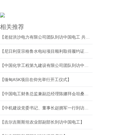
相关推荐
【老挝洪沙电力有限公司团队到访中国电工 共拓工程后市场合作新空间】
【尼日利亚宗格鲁水电站项目顺利取得履约证书】
【中国化学工程第九建设有限公司团队到访中国电工】
【缅甸ASK项目在仰光举行开工仪式】
【中国电工财务总监兼副总经理陈娜拜会坦桑尼亚驻华大使馆】
【中机建设党委书记、董事长赵拥军一行到访中国电工】
【吉尔吉斯斯坦农业部副部长到访中国电工】