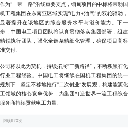
作为“一带一路”沿线重要支点，缅甸项目的中标将带动国
机工程集团在东南亚区域实现“电力+油气”的双轮驱动，
显著提升在该地区的综合服务水平与溢价能力。下一
步，中国电工项目团队将认真贯彻落实集团部署，组建
精锐执行团队，强化全链条精细化管理，确保项目高标
准交付。
公司将以此为契机，持续拓展“三新路径”，不断积累石化
行业工程经验。中国电工将继续在国机工程集团的统一
规划下，坚定不移地推行“二次创业”发展观，构建能源化
工领域的核心竞争优势，为集团打造世界一流工程综合
服务商持续贡献电工力量。
阅读
970次