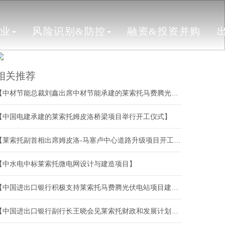
行业
风险识别&防控
融资&投资并购
相关推荐
【中材节能总裁刘鑫出席中材节能承建的莱索托马费腾光伏电站二期工程开工仪式】
【中国电建承建的莱索托姆皮洛桥梁项目举行开工仪式】
【莱索托副首相出席姆皮洛-马塞卢中心道路升级项目开工仪式】
【中水电中标莱索托微电网设计与建造项目】
【中国进出口银行积极支持莱索托马费腾光伏电站项目建设】
【中国进出口银行副行长王晓会见莱索托财政和发展计划大臣蕾齐利西措·马特拉尼亚纳】