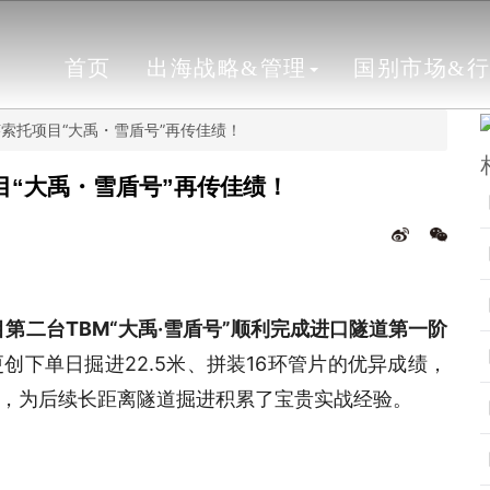
首页
出海战略&管理
国别市场&
莱索托项目“大禹・雪盾号”再传佳绩！
目“大禹・雪盾号”再传佳绩！
第二台TBM“大禹·雪盾号”顺利完成进口隧道第一阶
创下单日掘进22.5米、拼装16环管片的优异成绩，
，为后续长距离隧道掘进积累了宝贵实战经验。