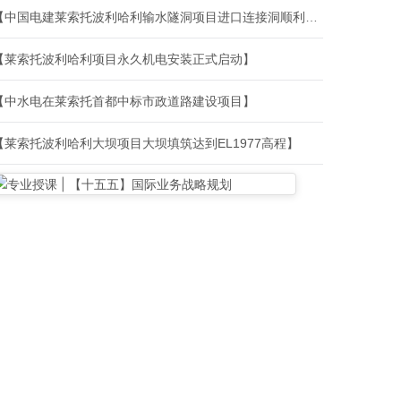
【中国电建莱索托波利哈利输水隧洞项目进口连接洞顺利贯通】
【莱索托波利哈利项目永久机电安装正式启动】
【中水电在莱索托首都中标市政道路建设项目】
【莱索托波利哈利大坝项目大坝填筑达到EL1977高程】