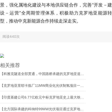
景，强化属地化建设与本地供应链合作，完善“开发－建
设－运营”全周期管理体系，积极助力克罗地亚能源转
型，推动中克新能源合作持续走深走实。
阅读
440次
相关推荐
【科雅克隧道全部贯通，中国路桥承建的克罗地亚道路项目取得重大进展】
【克罗地亚里耶卡炼厂11MW商业化光伏制氢项目一期顺利完工】
【印度基建公司6.77亿欧元中标克罗地亚史上最大铁路项目，首次进入欧洲市场】
【北方国际承建的科纳特99MW光伏项目通过克罗地亚国家验收 】