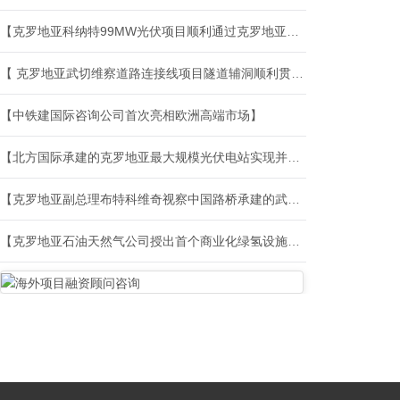
【克罗地亚科纳特99MW光伏项目顺利通过克罗地亚国家验收】
【 克罗地亚武切维察道路连接线项目隧道辅洞顺利贯通】
【中铁建国际咨询公司首次亮相欧洲高端市场】
【北方国际承建的克罗地亚最大规模光伏电站实现并网发电】
【克罗地亚副总理布特科维奇视察中国路桥承建的武切维察隧道项目】
【克罗地亚石油天然气公司授出首个商业化绿氢设施建设合同】