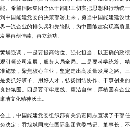
能。希望国际集团全体干部职工切实把思想和行动统一
到中国能建党委的决策部署上来，勇当中国能建建设世
界一流企业的排头兵和先锋队，为中国能建实现高质量
发展再创佳绩、再立新功。
黄埔强调，一是要提高站位、强化担当，以正确的政绩
观引领公司发展，服务大局全局。二是要科学统筹、精
准施策，聚焦核心主业，坚定走出高质量发展之路。三
是要抓好班子、用好人才，弘扬团结协作、干事创业的
良好氛围。四是要守牢底线、廉洁自律，厚植国有企业
廉洁文化精神沃土。
会上，中国能建党委组织部有关负责同志宣读了干部任
免决定：乔旭斌同志任国际集团党委书记、董事长，不