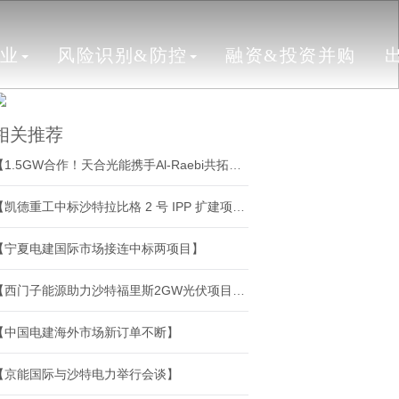
行业
风险识别&防控
融资&投资并购
相关推荐
【1.5GW合作！天合光能携手Al-Raebi共拓中东光伏市场】
【凯德重工中标沙特拉比格 2 号 IPP 扩建项目辅助锅炉成套项目】
【宁夏电建国际市场接连中标两项目】
【西门子能源助力沙特福里斯2GW光伏项目建设】
【中国电建海外市场新订单不断】
【京能国际与沙特电力举行会谈】