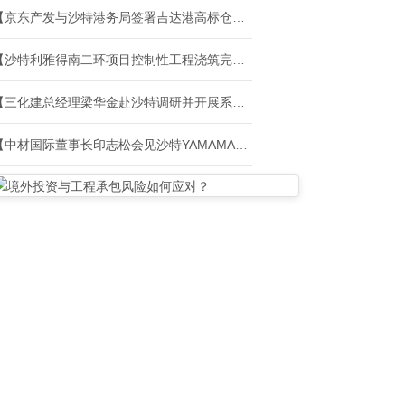
【京东产发与沙特港务局签署吉达港高标仓项目协议 深化中东布局】
【沙特利雅得南二环项目控制性工程浇筑完成】
【三化建总经理梁华金赴沙特调研并开展系列商务活动】
【中材国际董事长印志松会见沙特YAMAMA集团CEO一行】