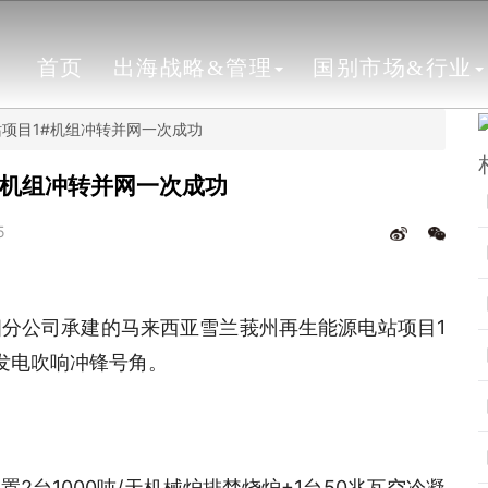
首页
出海战略&管理
国别市场&行业
项目1#机组冲转并网一次成功
#机组冲转并网一次成功
5
分公司承建的马来西亚雪兰莪州再生能源电站项目1
发电吹响冲锋号角。
台1000吨/天机械炉排焚烧炉+1台50兆瓦空冷凝