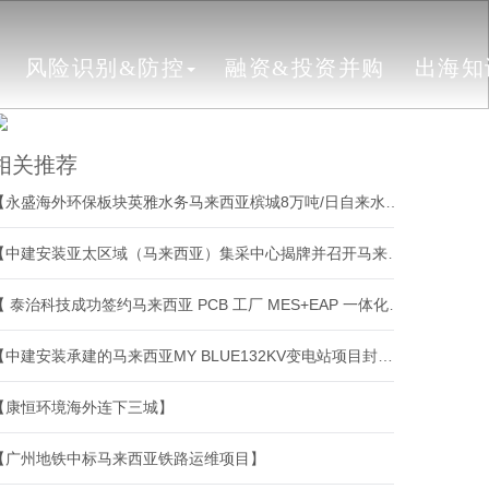
风险识别&防控
融资&投资并购
出海知
相关推荐
【永盛海外环保板块英雅水务马来西亚槟城8万吨/日自来水厂项目正式开工】
【中建安装亚太区域（马来西亚）集采中心揭牌并召开马来西亚和泰国分供商大会】
【 泰治科技成功签约马来西亚 PCB 工厂 MES+EAP 一体化项目】
【中建安装承建的马来西亚MY BLUE132KV变电站项目封顶】
【康恒环境海外连下三城】
【广州地铁中标马来西亚铁路运维项目】